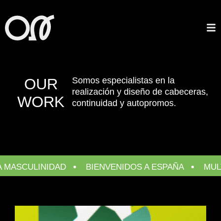
OUR
Somos especialistas en la
realización
y diseño de cabeceras,
WORK
continuidad
y autopromos.
IDAD
BIENVENIDOS A ESPAÑA
MULTI-SURVIVO