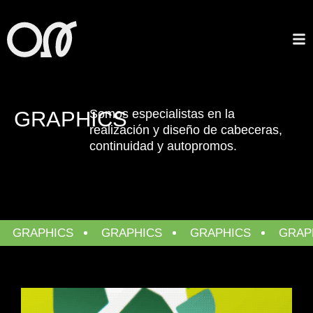
GRAPHICS
Somos especialistas en la
realización
y diseño de cabeceras,
continuidad
y autopromos.
GRAPHICS
GRAPHICS
GRAPHICS
GRAPH